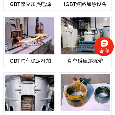
IGBT感应加热电源
IGBT短路加热设备
IGBT汽车稳定杆加
真空感应熔炼炉
热..