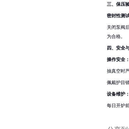
‌三、保压
‌密封性测试
关闭泵阀后
为合格。
‌四、安全
‌操作安全‌
抽真空时
佩戴护目
‌设备维护‌
每日开炉