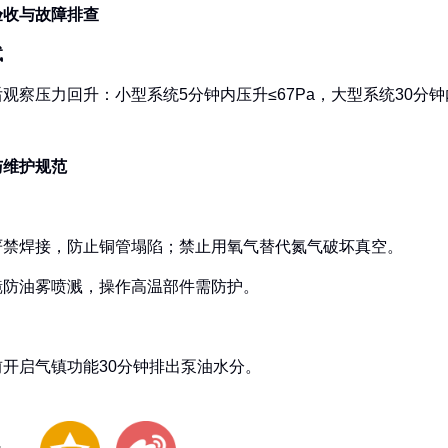
验收与故障排查‌
‌
观察压力回升：小型系统5分钟内压升≤67Pa，大型系统30分钟内
与维护规范‌
：
严禁焊接，防止铜管塌陷；禁止用氧气替代氮气破坏真空。
镜防油雾喷溅，操作高温部件需防护。
：
前开启气镇功能30分钟排出泵油水分。