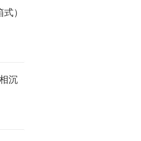
箱式）
相沉