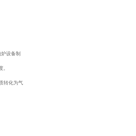
提纯炉设备制
度。
质转化为气