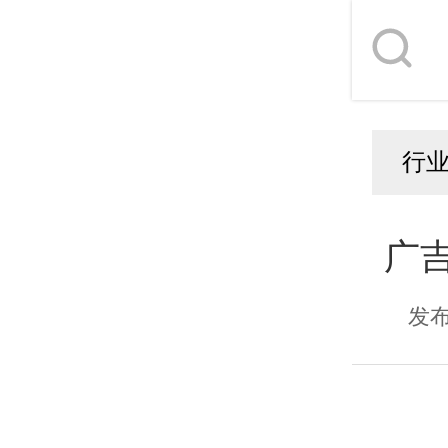
行
广
发布