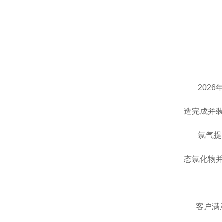
202
造完成并装
氯气提纯
态氯化物
客户满意